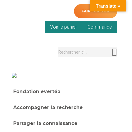
Translate »
FAIRE UN DON
0
Voir le panier
Commande
Pas de produit dans le panier.
Recherche
:
Fondation evertéa
Accompagner la recherche
Partager la connaissance