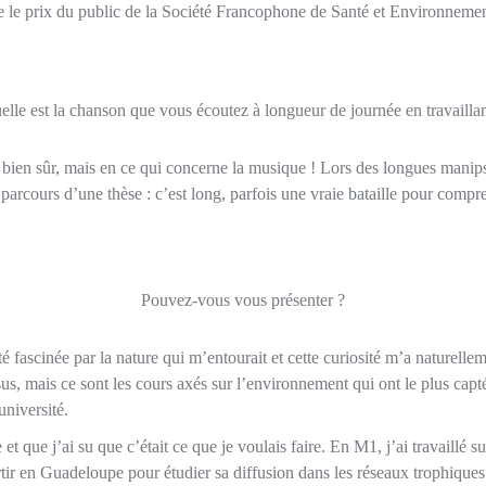
ue le prix du public de la Société Francophone de Santé et Environneme
elle est la chanson que vous écoutez à longueur de journée en travaillan
er, bien sûr, mais en ce qui concerne la musique ! Lors des longues manip
arcours d’une thèse : c’est long, parfois une vraie bataille pour compre
Pouvez-vous vous présenter ?
 fascinée par la nature qui m’entourait et cette curiosité m’a naturelle
us, mais ce sont les cours axés sur l’environnement qui ont le plus capt
niversité.
t que j’ai su que c’était ce que je voulais faire. En M1, j’ai travaillé s
partir en Guadeloupe pour étudier sa diffusion dans les réseaux trophiqu