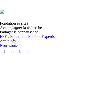
Fondation evertéa
Accompagner la recherche
Partager la connaissance
FEE : Formation, Edition, Expertise
Actualités
Nous soutenir
Instagram
YouTube
LinkedIn
Facebook
page
page
page
page
opens
opens
opens
opens
in
in
in
in
new
new
new
new
window
window
window
window