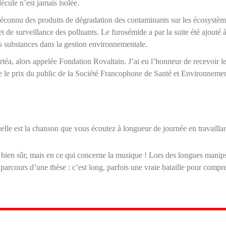
cule n’est jamais isolée.
méconnu des produits de dégradation des contaminants sur les écosystème
t de surveillance des polluants. Le furosémide a par la suite été ajouté à 
 substances dans la gestion environnementale.
ertéa, alors appelée Fondation Rovaltain. J’ai eu l’honneur de recevoir 
ue le prix du public de la Société Francophone de Santé et Environneme
elle est la chanson que vous écoutez à longueur de journée en travaillan
er, bien sûr, mais en ce qui concerne la musique ! Lors des longues manip
arcours d’une thèse : c’est long, parfois une vraie bataille pour compre