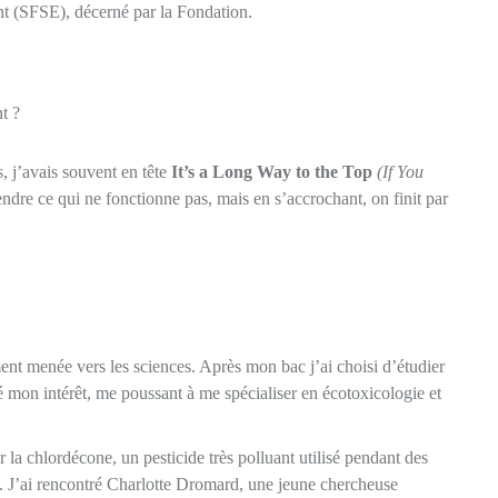
nt (SFSE), décerné par la Fondation.
t ?
s, j’avais souvent en tête
It’s a Long Way to the Top
(If You
ndre ce qui ne fonctionne pas, mais en s’accrochant, on finit par
ment menée vers les sciences. Après mon bac j’ai choisi d’étudier
é mon intérêt, me poussant à me spécialiser en écotoxicologie et
ur la chlordécone, un pesticide très polluant utilisé pendant des
es. J’ai rencontré Charlotte Dromard, une jeune chercheuse