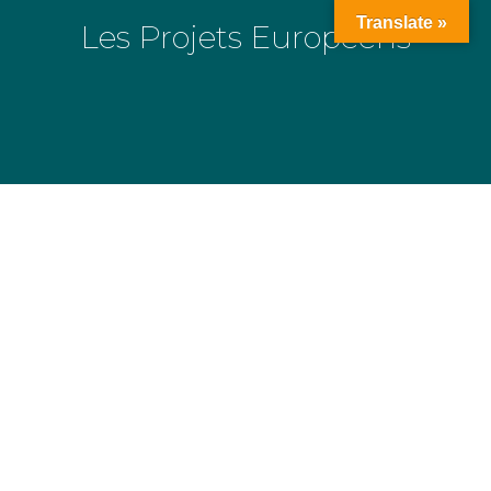
Translate »
Les Projets Européens
La Fondation
evertéa : un
champ d’action
européen
1