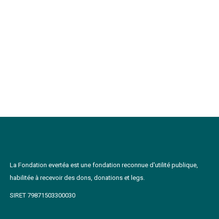
ACCOMPAGNEZ NOUS VERS UN
MONDE SANS POLLUTION
La Fondation evertéa est une fondation reconnue d'utilité publique,
habilitée à recevoir des dons, donations et legs.
SIRET 79871503300030