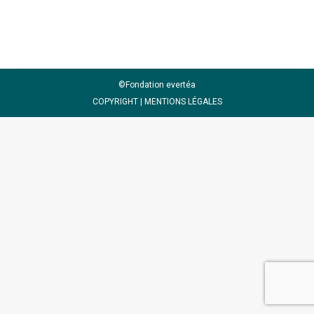
(LNHE) Équipe d’écotoxicologie
©Fondation evertéa
COPYRIGHT |
MENTIONS LÉGALES