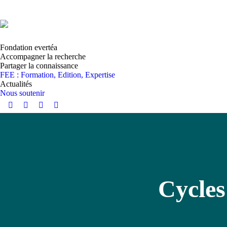
Fondation evertéa
Accompagner la recherche
Partager la connaissance
FEE : Formation, Edition, Expertise
Actualités
Nous soutenir
Instagram
YouTube
LinkedIn
Facebook
page
page
page
page
opens
opens
opens
opens
in
in
in
in
new
new
new
new
window
window
window
window
Cycles