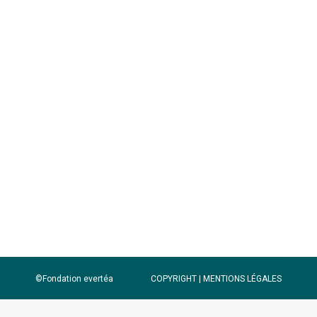
environnements
méditerranéens
Institut des Sciences
Analytiques et de Physico-
Chimie pour l’Environnement et
les Matériaux (IPREM) – Pôle
Chimie et Microbiologie de
l’Environnement (CME)
©Fondation evertéa
COPYRIGHT |
MENTIONS LÉGALES