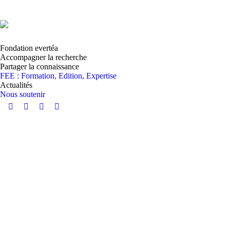
Fondation evertéa
Accompagner la recherche
Partager la connaissance
FEE : Formation, Edition, Expertise
Actualités
Nous soutenir
Instagram
YouTube
LinkedIn
Facebook
page
page
page
page
opens
opens
opens
opens
in
in
in
in
new
new
new
new
window
window
window
window