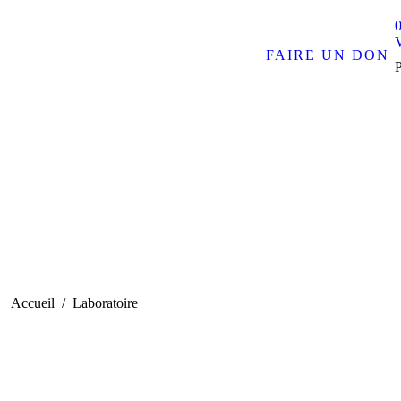
0
FAIRE UN DON
métabolisme lipidique
Vous êtes ici :
Accueil
Laboratoire