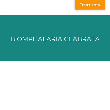
Translate »
BIOMPHALARIA GLABRATA
Vous êtes ici :
IHPE « Interactions Hôtes-Pathogènes-
Environnements » – équipe 2MAP –
UMR 5244