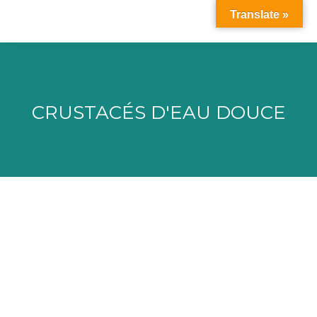
Translate »
CRUSTACÉS D'EAU DOUCE
Vous êtes ici :
Institut technologique FCBA (Forêt
Cellulose Bois-Ameublement)
UMR 5280 / UMR 5281 – CNRS – UCBL –