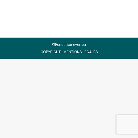
Institut des Sciences Analytiques (ISA)
©Fondation evertéa
COPYRIGHT |
MENTIONS LÉGALES