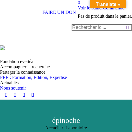
0
Translate »
Voir le panier
Commande
FAIRE UN DON
Pas de produit dans le panier.
Recherche
:
Fondation evertéa
Accompagner la recherche
Partager la connaissance
FEE : Formation, Edition, Expertise
Actualités
Nous soutenir
Instagram
YouTube
LinkedIn
Facebook
page
page
page
page
opens
opens
opens
opens
in
in
in
in
épinoche
new
new
new
new
Vous êtes ici :
Accueil
Laboratoire
window
window
window
window