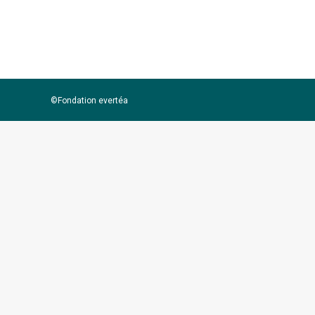
INERIS – MIV – Écotoxicologie des Subs
©Fondation evertéa