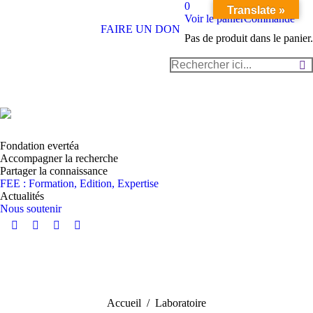
0
Translate »
Voir le panier
Commande
FAIRE UN DON
Pas de produit dans le panier.
Recherche
:
Fondation evertéa
Accompagner la recherche
Partager la connaissance
FEE : Formation, Edition, Expertise
Actualités
Nous soutenir
Instagram
YouTube
LinkedIn
Facebook
page
page
page
page
opens
opens
opens
opens
in
in
in
in
périphyton
new
new
new
new
Vous êtes ici :
Accueil
Laboratoire
window
window
window
window