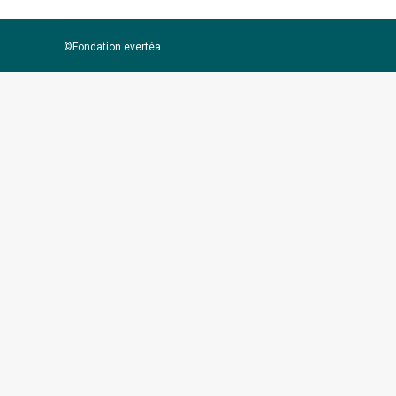
©Fondation evertéa