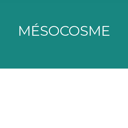
MÉSOCOSME
Environnements » – équipe MIA « Micro-évolution
Environnements » – équipe MIA « Micro-évolution