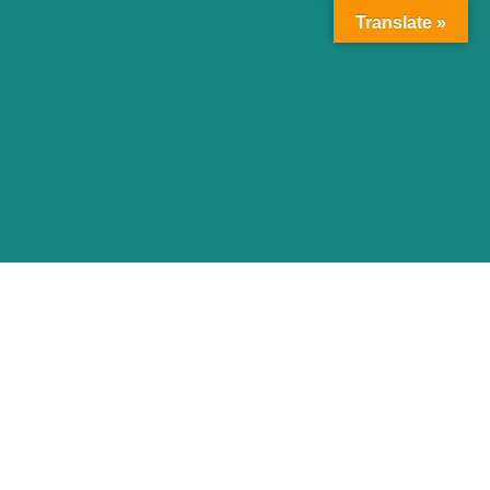
Translate »
 des Interactions dans
 des Interactions dans