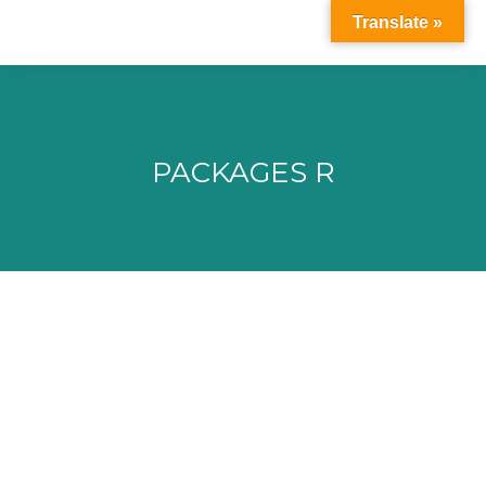
Translate »
PACKAGES R
Vous êtes ici :
UMR5558 – Laboratoire de Biométrie et
Biologie Évolutive (LBBE) – équipe
Meps (Modélisation et Ecotoxicologie
Prédictives)