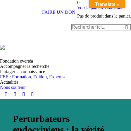
0
Translate »
Voir le panier
Commande
FAIRE UN DON
Pas de produit dans le panier.
Recherche
:
Fondation evertéa
Accompagner la recherche
Partager la connaissance
FEE : Formation, Edition, Expertise
Actualités
Nous soutenir
Instagram
YouTube
LinkedIn
Facebook
page
page
page
page
opens
opens
opens
opens
Perturbateurs
in
in
in
in
new
new
new
new
endocriniens : la vérité
window
window
window
window