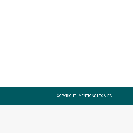
: de la source à l’océan (DECOD) –
) – équipe EcoStress-EcoTox
ogie intégrative et adaptation des
COPYRIGHT |
MENTIONS LÉGALES