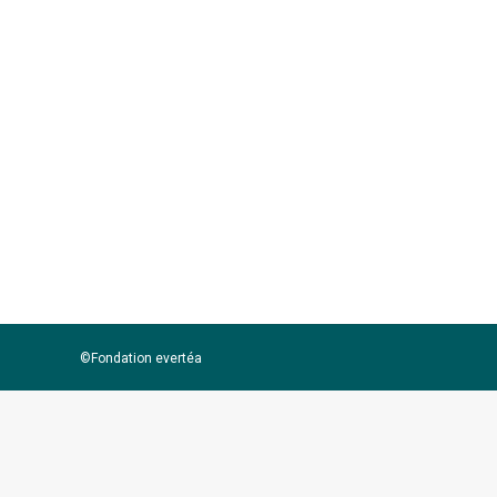
UMR DECOD – INRAE, IFREMER, Institut 
thème Évaluation intégrée et durabili
UMR 6553 – CNRS – Université de Renne
IUEM -Laboratoire des sciences de l’e
organismes marins : du gène à la po
©Fondation evertéa