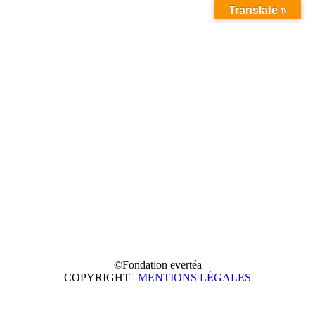
Translate »
Alliance en Radioécologie
ECOBIM GDR EA
"Ecotoxicologie Aquatique"
Vous êtes ici :
©Fondation evertéa
COPYRIGHT |
MENTIONS LÉGALES