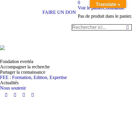
0
Translate »
Voir le panier
Commande
FAIRE UN DON
Pas de produit dans le panier.
Recherche
:
Fondation evertéa
Accompagner la recherche
Partager la connaissance
FEE : Formation, Edition, Expertise
Actualités
Nous soutenir
Instagram
YouTube
LinkedIn
Facebook
page
page
page
page
opens
opens
opens
opens
in
in
in
in
EcotoxicoMic AFEM Réseau
new
new
new
new
ECOTOX INRAE
window
window
window
window