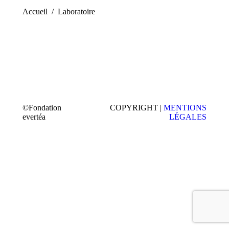
Vous êtes ici :
Accueil
Laboratoire
©Fondation
COPYRIGHT |
MENTIONS
evertéa
LÉGALES