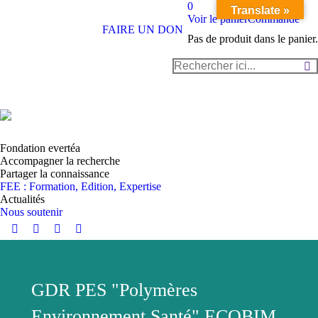
0
Translate »
Voir le panier
Commande
FAIRE UN DON
Pas de produit dans le panier.
Recherche
:
Fondation evertéa
Accompagner la recherche
Partager la connaissance
FEE : Formation, Edition, Expertise
Actualités
Nous soutenir
Instagram
YouTube
LinkedIn
Facebook
page
page
page
page
opens
opens
opens
opens
in
in
in
in
GDR PES "Polymères
new
new
new
new
Environnement Santé" ECOBIM
window
window
window
window