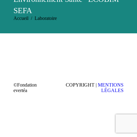
SEFA
Vous êtes ici :
Accueil
Laboratoire
©Fondation
COPYRIGHT |
MENTIONS
evertéa
LÉGALES