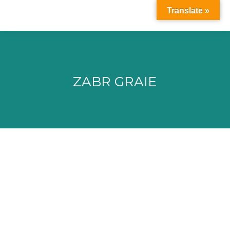
Translate »
ZABR GRAIE
Vous êtes ici :
UMR CNRS 5023 – LEHNA – UCBL –
équipe Impact des Aménagements et
des Polluants sur les Hydrosystèmes
(IAPHY)