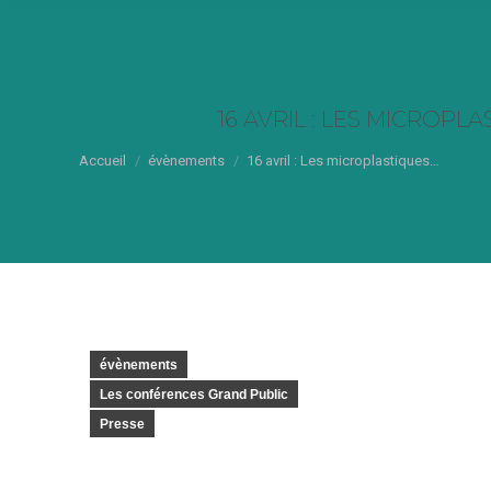
16 AVRIL : LES MICROPL
Vous êtes ici :
Accueil
évènements
16 avril : Les microplastiques…
évènements
Les conférences Grand Public
Presse