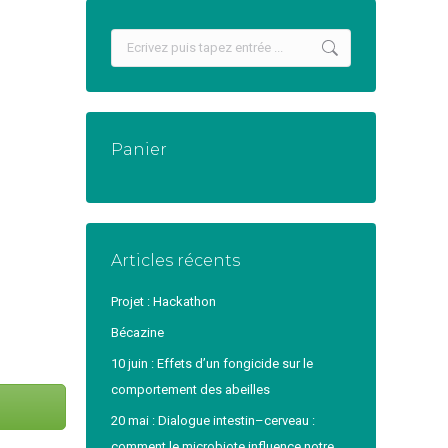
Recherche
:
Panier
Articles récents
Projet : Hackathon
Bécazine
10 juin : Effets d’un fongicide sur le
comportement des abeilles
20 mai : Dialogue intestin–cerveau :
comment le microbiote influence notre