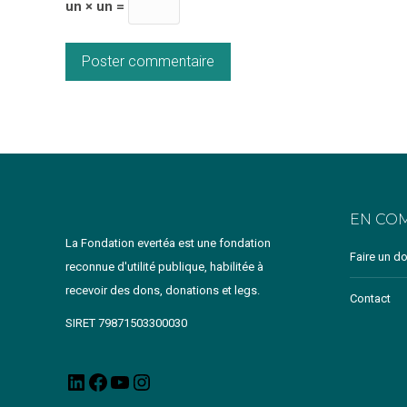
un × un =
Poster commentaire
EN CO
La Fondation evertéa est une fondation
Faire un d
reconnue d'utilité publique, habilitée à
recevoir des dons, donations et legs.
Contact
SIRET 79871503300030
LinkedIn
Facebook
YouTube
Instagram