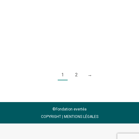
longtemps contribué à la stabilisation des pentes
dans les Alpes en « cimentant » le sol. Dans le
contexte actuel du changement climatique, le
permafrost se réchauffe, parfois jusqu’à atteindre le
point de…
1
2
→
©Fondation evertéa
COPYRIGHT |
MENTIONS LÉGALES