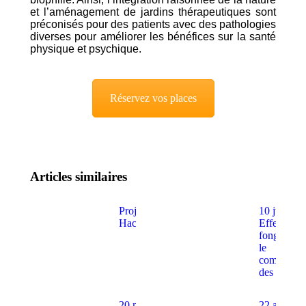
et l’aménagement de jardins thérapeutiques sont
préconisés pour des patients avec des pathologies
diverses pour améliorer les bénéfices sur la santé
physique et psychique.
Réservez vos places
Articles similaires
Projet :
10 juin :
Hackathon
Effets d’u
fongicide 
le
comportem
des abeille
20 mai :
22 avril :