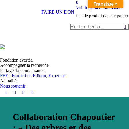
0
Translate »
Voir le panier
Commande
FAIRE UN DON
Pas de produit dans le panier.
Recherche
:
Fondation evertéa
Accompagner la recherche
Partager la connaissance
FEE : Formation, Edition, Expertise
Actualités
Nous soutenir
Instagram
YouTube
LinkedIn
Facebook
page
page
page
page
opens
opens
opens
opens
Collaboration Chapoutier
in
in
in
in
new
new
new
new
: « Des arbres et des
window
window
window
window