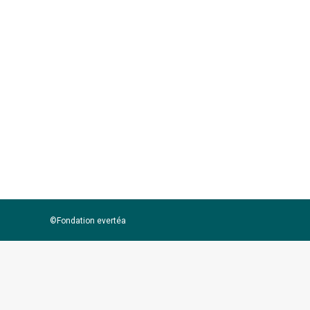
UE 1036 – INRAE – Unité Expérimentale
UMR DECOD – INRAE, IFREMER, Institut 
thème Évaluation intégrée et durabili
©Fondation evertéa