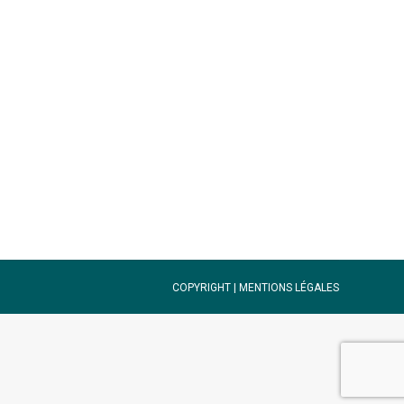
: de la source à l’océan (DECOD) –
COPYRIGHT |
MENTIONS LÉGALES