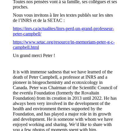
Toutes nos pensées vont à sa famille, ses collègues et ses
proches.
Nous vous invitons à lire les textes publiés sur les sites
de l’INRS et de la SETAC :
https://inrs.ca/actualites/linrs-perd-un-grand-professeur-
peter-campbell/
https://www.setac.org/resource/in-memoriam-peter-g-c-
campbell.html
Un grand merci Peter !
It is with immense sadness that we have learned of the
death of Peter Campbell, a professor at INRS and a
pioneer in biogeochemistry and ecotoxicology in
Canada. Peter was Chairman of the Scientific Council of
the evertéa Foundation (formerly the Rovaltain
Foundation) from its creation in 2013 until 2022. He has
always been very involved in the development of the
health and environment themes supported by the
Foundation, and has played a major role in its growth
and development. He is someone with whom we have
enjoyed working and sharing. We’d like to share with
you a few photos of moments spent with him.