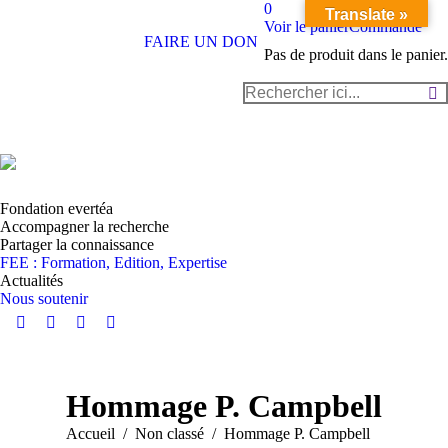
0
Translate »
Voir le panier
Commande
FAIRE UN DON
Pas de produit dans le panier.
Recherche
:
Fondation evertéa
Accompagner la recherche
Partager la connaissance
FEE : Formation, Edition, Expertise
Actualités
Nous soutenir
Instagram
YouTube
LinkedIn
Facebook
page
page
page
page
opens
opens
opens
opens
Hommage P. Campbell
in
in
in
in
new
new
new
new
Vous êtes ici :
Accueil
Non classé
Hommage P. Campbell
window
window
window
window