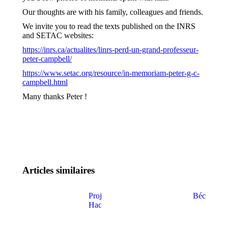
Our thoughts are with his family, colleagues and friends.
We invite you to read the texts published on the INRS
and SETAC websites:
https://inrs.ca/actualites/linrs-perd-un-grand-professeur-
peter-campbell/
https://www.setac.org/resource/in-memoriam-peter-g-c-
campbell.html
Many thanks Peter !
Articles similaires
Projet :
Bécazine
Hackathon