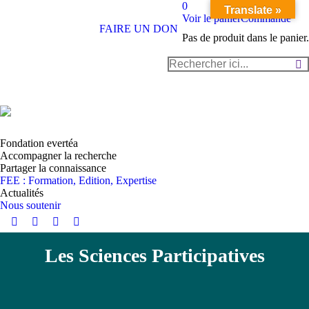
0
Translate »
Voir le panier
Commande
FAIRE UN DON
Pas de produit dans le panier.
Recherche
:
Fondation evertéa
Accompagner la recherche
Partager la connaissance
FEE : Formation, Edition, Expertise
Actualités
Nous soutenir
Instagram
YouTube
LinkedIn
Facebook
page
page
page
page
Les Sciences Participatives
opens
opens
opens
opens
in
in
in
in
new
new
new
new
window
window
window
window