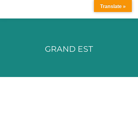
Translate »
GRAND EST
Vous êtes ici :
AIME – Adaptations et Interactions
Microbiennes dans l’Environnement
Institut Pluridisciplinaire Hubert Curien