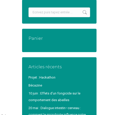
Recherche
:
Panier
Articles récents
Projet : Hackathon
Bécazine
10 juin : Effets d’un fongicide sur le
comportement des abeilles
20 mai : Dialogue intestin–cerveau :
comment le microbiote influence notre