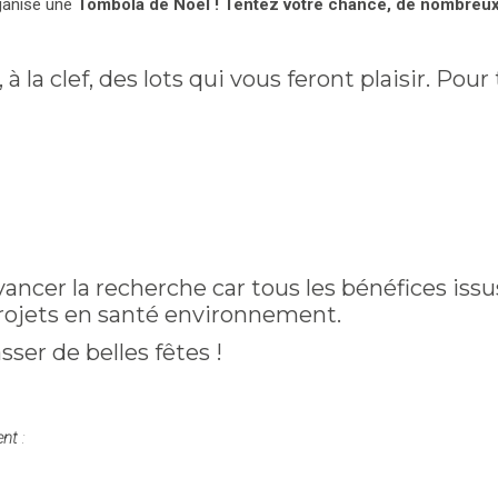
rganise une
Tombola de Noël !
Tentez votre chance, de nombreux
 la clef, des lots qui vous feront plaisir. Pour
avancer la recherche car tous
les bénéfices issu
projets en santé environnement.
ser de belles fêtes !
ent
: