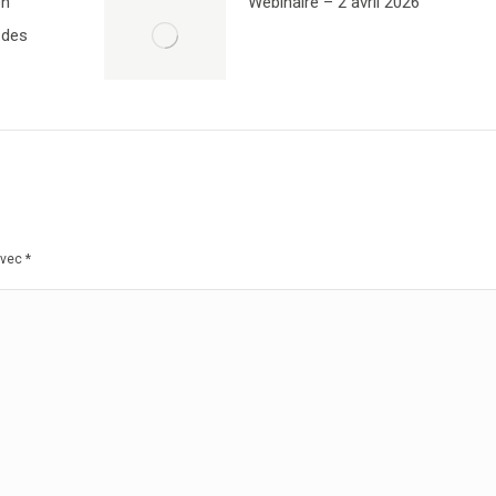
on
Webinaire – 2 avril 2026
 des
avec
*