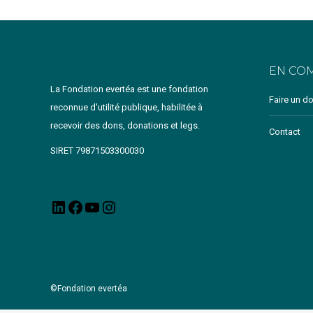
EN CO
La Fondation evertéa est une fondation
Faire un d
reconnue d'utilité publique, habilitée à
recevoir des dons, donations et legs.
Contact
SIRET 79871503300030
LinkedIn
Facebook
YouTube
Instagram
©Fondation evertéa