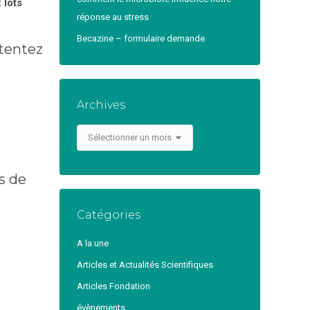
 lots
réponse au stress
Becazine – formulaire demande
 tentez
Archives
Archives
s de
Catégories
A la une
Articles et Actualités Scientifiques
Articles Fondation
évènements