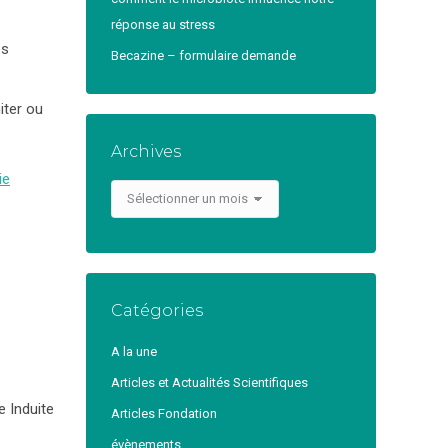
réponse au stress
es
Becazine – formulaire demande
iter ou
Archives
ie
Archives
Catégories
A la une
Articles et Actualités Scientifiques
 Induite
Articles Fondation
évènements