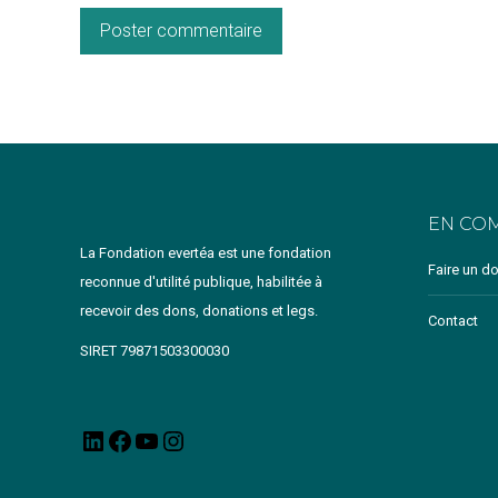
Poster commentaire
EN CO
La Fondation evertéa est une fondation
Faire un d
reconnue d'utilité publique, habilitée à
recevoir des dons, donations et legs.
Contact
SIRET 79871503300030
LinkedIn
Facebook
YouTube
Instagram