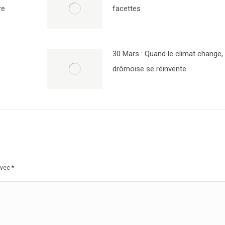
re
facettes
30 Mars : Quand le climat change, 
drômoise se réinvente
avec
*