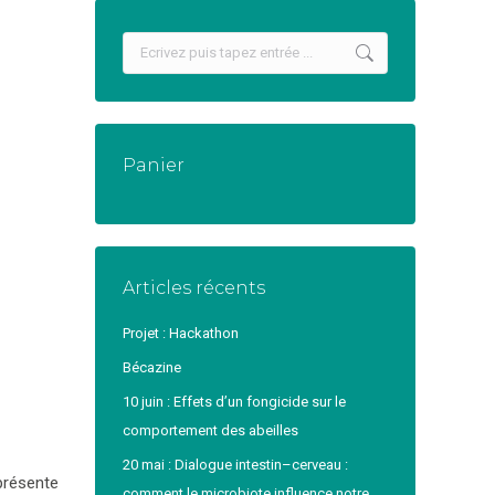
Recherche
:
Panier
Articles récents
Projet : Hackathon
Bécazine
10 juin : Effets d’un fongicide sur le
comportement des abeilles
20 mai : Dialogue intestin–cerveau :
présente
comment le microbiote influence notre