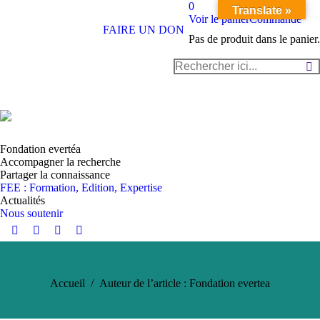
0
Translate »
Voir le panier
Commande
FAIRE UN DON
Pas de produit dans le panier.
Recherche
:
Fondation evertéa
Accompagner la recherche
Partager la connaissance
FEE : Formation, Edition, Expertise
Actualités
Nous soutenir
Instagram
YouTube
LinkedIn
Facebook
page
page
page
page
opens
opens
opens
opens
Vous êtes ici :
Accueil
Auteur de l’article : Fondation evertea
in
in
in
in
new
new
new
new
window
window
window
window